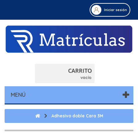
Iniciar sesión
CARRITO
vacío
MENÚ
Adhesivo doble Cara 3M